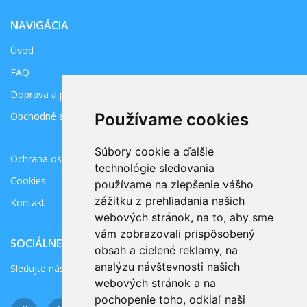
NAVIGÁCIA
Úvod
FAQ
Doprava a platba
Obchodné a záručné podmienky
Používame cookies
Súbory cookie a ďalšie
Ochrana osobných údajov
technológie sledovania
Cookies
používame na zlepšenie vášho
zážitku z prehliadania našich
Kontakt
webových stránok, na to, aby sme
vám zobrazovali prispôsobený
SOCIÁLNE SIETE
obsah a cielené reklamy, na
analýzu návštevnosti našich
Sledujte nás na sociálnich sieťach.
webových stránok a na
pochopenie toho, odkiaľ naši