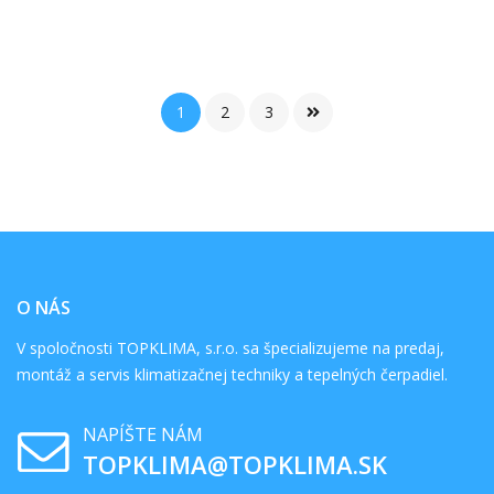
1
2
3
O NÁS
V spoločnosti TOPKLIMA, s.r.o. sa špecializujeme na predaj,
montáž a servis klimatizačnej techniky a tepelných čerpadiel.
NAPÍŠTE NÁM
TOPKLIMA@TOPKLIMA.SK