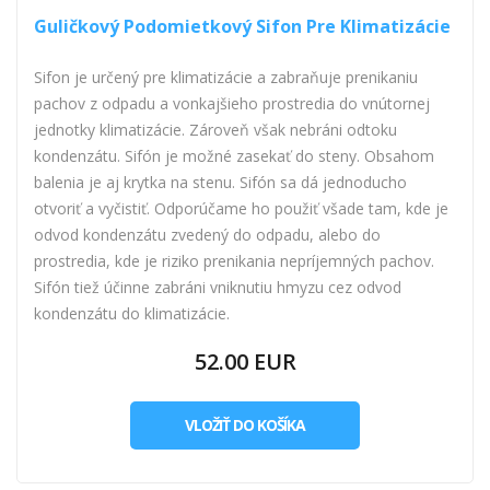
Guličkový Podomietkový Sifon Pre Klimatizácie
Sifon je určený pre klimatizácie a zabraňuje prenikaniu
pachov z odpadu a vonkajšieho prostredia do vnútornej
jednotky klimatizácie. Zároveň však nebráni odtoku
kondenzátu. Sifón je možné zasekať do steny. Obsahom
balenia je aj krytka na stenu. Sifón sa dá jednoducho
otvoriť a vyčistiť. Odporúčame ho použiť všade tam, kde je
odvod kondenzátu zvedený do odpadu, alebo do
prostredia, kde je riziko prenikania nepríjemných pachov.
Sifón tiež účinne zabráni vniknutiu hmyzu cez odvod
kondenzátu do klimatizácie.
52.00 EUR
VLOŽIŤ DO KOŠÍKA